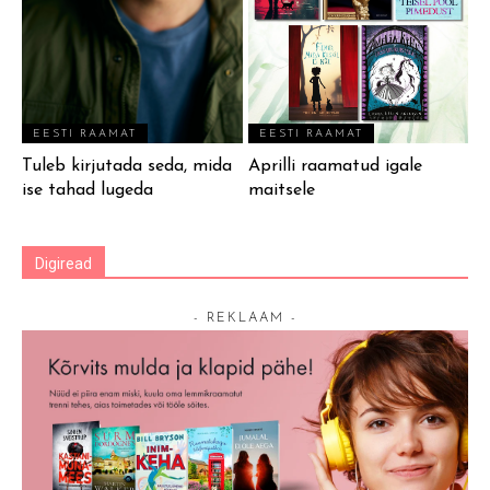
EESTI RAAMAT
EESTI RAAMAT
Tuleb kirjutada seda, mida
Aprilli raamatud igale
ise tahad lugeda
maitsele
Digiread
- REKLAAM -