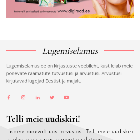
Lugemiselamus
Lugemiselamus.ee on kirjastuste veebileht, kust leiab meie
põnevate raamatute tutvustusi ja arvustusi. Arvustusi
kirjutavad lugejad Eestist ja mujalt.
Telli meie uudiskiri!
Lisame pidevalt uusi arvustusi. Telli meie uudiskiri
ja oled alati kursis raamatuuudistega.