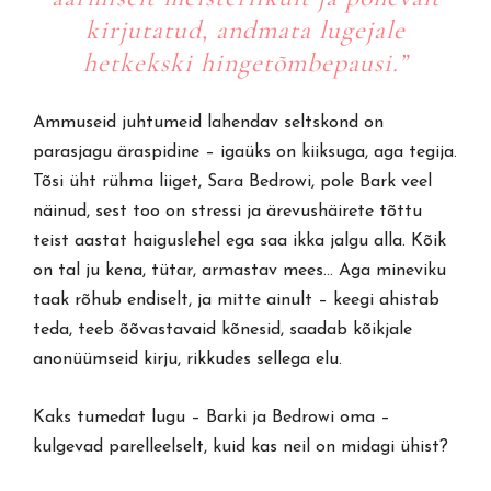
kirjutatud, andmata lugejale
hetkekski hingetõmbepausi.”
Ammuseid juhtumeid lahendav seltskond on
parasjagu äraspidine – igaüks on kiiksuga, aga tegija.
Tõsi üht rühma liiget, Sara Bedrowi, pole Bark veel
näinud, sest too on stressi ja ärevushäirete tõttu
teist aastat haiguslehel ega saa ikka jalgu alla. Kõik
on tal ju kena, tütar, armastav mees… Aga mineviku
taak rõhub endiselt, ja mitte ainult – keegi ahistab
teda, teeb õõvastavaid kõnesid, saadab kõikjale
anonüümseid kirju, rikkudes sellega elu.
Kaks tumedat lugu – Barki ja Bedrowi oma –
kulgevad parelleelselt, kuid kas neil on midagi ühist?