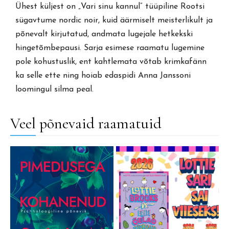
Ühest küljest on „Vari sinu kannul” tüüpiline Rootsi
sügavtume nordic noir, kuid äärmiselt meisterlikult ja
põnevalt kirjutatud, andmata lugejale hetkekski
hingetõmbepausi. Sarja esimese raamatu lugemine
pole kohustuslik, ent kahtlemata võtab krimkafänn
ka selle ette ning hoiab edaspidi Anna Janssoni
loomingul silma peal.
Veel põnevaid raamatuid