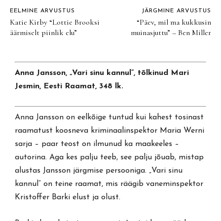
EELMINE ARVUSTUS
JÄRGMINE ARVUSTUS
Katie Kirby “Lottie Brooksi
“Päev, mil ma kukkusin
äärmiselt piinlik elu”
muinasjuttu” – Ben Miller
Anna Jansson, „Vari sinu kannul”, tõlkinud Mari
Jesmin, Eesti Raamat, 348 lk.
Anna Jansson on eelkõige tuntud kui kahest tosinast
raamatust koosneva kriminaalinspektor Maria Werni
sarja – paar teost on ilmunud ka maakeeles –
autorina. Aga kes palju teeb, see palju jõuab, mistap
alustas Jansson järgmise persooniga. „Vari sinu
kannul” on teine raamat, mis räägib vaneminspektor
Kristoffer Barki elust ja olust.