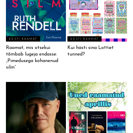
EESTI RAAMAT
EESTI RAAMAT
Raamat, mis otsekui
Kui hästi sina Lottiet
tõmbab lugeja endasse:
tunned?
„Pimedusega kohanenud
silm”