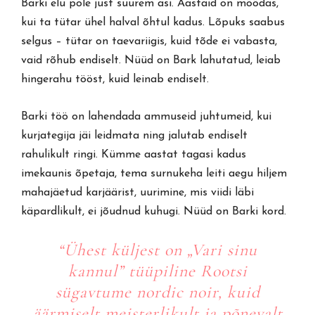
Barki elu pole just suurem asi. Aastaid on möödas,
kui ta tütar ühel halval õhtul kadus. Lõpuks saabus
selgus – tütar on taevariigis, kuid tõde ei vabasta,
vaid rõhub endiselt. Nüüd on Bark lahutatud, leiab
hingerahu tööst, kuid leinab endiselt.
Barki töö on lahendada ammuseid juhtumeid, kui
kurjategija jäi leidmata ning jalutab endiselt
rahulikult ringi. Kümme aastat tagasi kadus
imekaunis õpetaja, tema surnukeha leiti aegu hiljem
mahajäetud karjäärist, uurimine, mis viidi läbi
käpardlikult, ei jõudnud kuhugi. Nüüd on Barki kord.
“Ühest küljest on „Vari sinu
kannul” tüüpiline Rootsi
sügavtume nordic noir, kuid
äärmiselt meisterlikult ja põnevalt