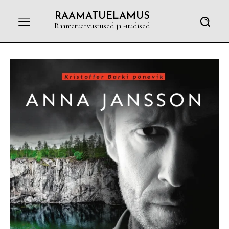
RAAMATUELAMUS
Raamatuarvustused ja -uudised