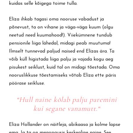
kuidas selle kõigega toime tulla.
Eliza ihkab tagasi oma nooruse vabadust ja
põnevust, ta on vihane ja väga-väga kuum (olgu
neetud need kuumahood!). Viiekümnene tundub
pensionile liiga lähedal, midagi peab muutuma!
Ilmselt tunnevad paljud naised end Elizas ära. Ta
võib küll higistada liiga palju ja vajada kogu aeg
pisukest seiklust, kuid tal on midagi tõestada. Oma
nooruslikkuse tõestamiseks võtab Eliza ette päris
pöörase seikluse.
“
Hull naine
kõlab palju paremini
kui
segane vanamutt
.
“
Eliza Hollander on näitleja, abikaasa ja kolme lapse
ema. Ja ta on menopausis keskealine naine. See