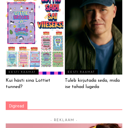
EESTI RAAMAT
EESTI RAAMAT
Kui hästi sina Lottiet
Tuleb kirjutada seda, mida
tunned?
ise tahad lugeda
Digiread
- REKLAAM -