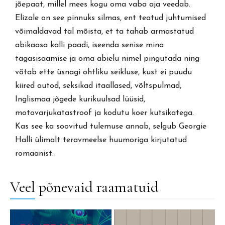
jõepaat, millel mees kogu oma vaba aja veedab.
Elizale on see pinnuks silmas, ent teatud juhtumised
võimaldavad tal mõista, et ta tahab armastatud
abikaasa kalli paadi, iseenda senise mina
tagasisaamise ja oma abielu nimel pingutada ning
võtab ette üsnagi ohtliku seikluse, kust ei puudu
kiired autod, seksikad itaallased, võltspulmad,
Inglismaa jõgede kurikuulsad lüüsid,
motovarjukatastroof ja kodutu koer kutsikatega.
Kas see ka soovitud tulemuse annab, selgub Georgie
Halli ülimalt teravmeelse huumoriga kirjutatud
romaanist.
Veel põnevaid raamatuid