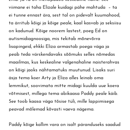
viimane ei taha Elizale kuidagi pähe mahtuda – ta
ei tunne ennast ära, sest tal on pidevalt kuumahood,
ta ärritub kõigi ja kõige peale, kaal kasvab ja seksiisu
on kadunud. Kõige noorem lastest, poeg Ed on
autismidiagnoosiga, mis tekitab mõnevõrra
lisapingeid, ehkki Eliza armastab poega väga ja
peab teda värskendavaks sõõmuks selles nõmedas
maailmas, kus keskealine valgenahaline naisterahvas
on kõigi jaoks nähtamatuks muutunud. Lisaks suri
äsja tema koer Arty ja Eliza alles leinab oma
lemmikut, soovimata mitte midagi kuulda uue koera
võtmisest, millega tema abikaasa Paddy peale käib.
See toob kaasa väga tõsise tüli, mille lappimisega
peavad mõlemad kõvasti vaeva nägema.
Paddy kõige kallim vara on isalt päranduseks saadud