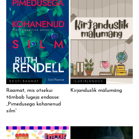
EESTI RAAMAT
ILUKIRJANDUS
Raamat, mis otsekui
Kirjanduslik mälumäng
tõmbab lugeja endasse:
„Pimedusega kohanenud
silm”