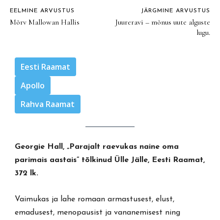
EELMINE ARVUSTUS
JÄRGMINE ARVUSTUS
Mõrv Mallowan Hallis
Juureravi – mõnus uute alguste
lugu.
Eesti Raamat
Apollo
Rahva Raamat
Georgie Hall, „Parajalt raevukas naine oma
parimais aastais” tõlkinud Ülle Jälle, Eesti Raamat,
372 lk.
Vaimukas ja lahe romaan armastusest, elust,
emadusest, menopausist ja vananemisest ning