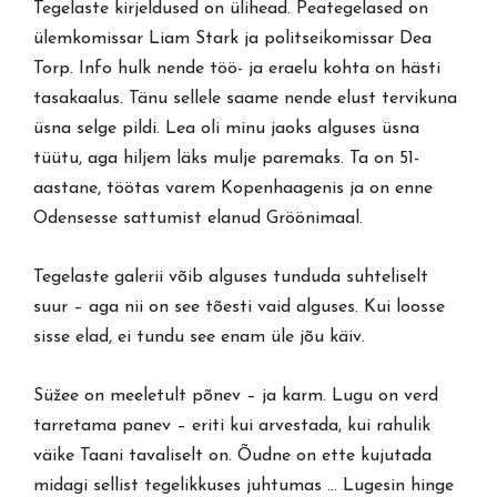
Tegelaste kirjeldused on ülihead. Peategelased on
ülemkomissar Liam Stark ja politseikomissar Dea
Torp. Info hulk nende töö- ja eraelu kohta on hästi
tasakaalus. Tänu sellele saame nende elust tervikuna
üsna selge pildi. Lea oli minu jaoks alguses üsna
tüütu, aga hiljem läks mulje paremaks. Ta on 51-
aastane, töötas varem Kopenhaagenis ja on enne
Odensesse sattumist elanud Gröönimaal.
Tegelaste galerii võib alguses tunduda suhteliselt
suur – aga nii on see tõesti vaid alguses. Kui loosse
sisse elad, ei tundu see enam üle jõu käiv.
Süžee on meeletult põnev – ja karm. Lugu on verd
tarretama panev – eriti kui arvestada, kui rahulik
väike Taani tavaliselt on. Õudne on ette kujutada
midagi sellist tegelikkuses juhtumas … Lugesin hinge