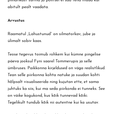
piinarikast surma ja politsei ei saa teha muud kui
abitult pealt vaadata.
Arvustus
Raamatul „Lahustunud“ on silmatorkav, jube ja
ülimalt sobiv kaas.
Teose tegevus toimub rohkem kui kümne pingelise
päeva jooksul Fyni saarel Tommerupis ja selle
ümbruses. Paikkonna kirjeldused on väga realistlikud.
Tean selle piirkonna kohta natuke ja suudan kohti
hõlpsalt visualiseerida ning kujutan ette, et sama
juhtuks ka siis, kui ma seda piirkonda ei tunneks. See
on väike kogukond, kus kõik tunnevad kõiki.
Tegelikult tundub kõik nii autentne kui ka usutav.