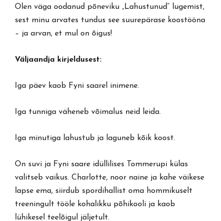
Olen väga oodanud põneviku „Lahustunud“ lugemist,
sest minu arvates tundus see suurepärase koostööna
– ja arvan, et mul on õigus!
Väljaandja kirjeldusest:
Iga päev kaob Fyni saarel inimene.
Iga tunniga väheneb võimalus neid leida.
Iga minutiga lahustub ja laguneb kõik koost.
On suvi ja Fyni saare idüllilises Tommerupi külas
valitseb vaikus. Charlotte, noor naine ja kahe väikese
lapse ema, siirdub spordihallist oma hommikuselt
treeningult tööle kohalikku põhikooli ja kaob
lühikesel teelõigul jäljetult.