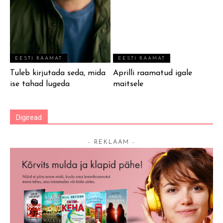
EESTI RAAMAT
EESTI RAAMAT
Tuleb kirjutada seda, mida
Aprilli raamatud igale
ise tahad lugeda
maitsele
Digiread
- REKLAAM -