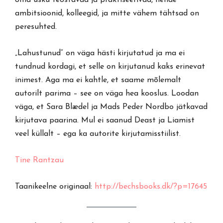
ambitsioonid, kolleegid, ja mitte vähem tähtsad on
peresuhted.
„Lahustunud“ on väga hästi kirjutatud ja ma ei
tundnud kordagi, et selle on kirjutanud kaks erinevat
inimest. Aga ma ei kahtle, et saame mõlemalt
autorilt parima – see on väga hea kooslus. Loodan
väga, et Sara Blædel ja Mads Peder Nordbo jätkavad
kirjutava paarina. Mul ei saanud Deast ja Liamist
veel küllalt – ega ka autorite kirjutamisstiilist.
Tine Rantzau
Taanikeelne originaal:
http://bechsbooks.dk/?p=17645