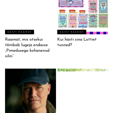
EESTI RAAMAT
EESTI RAAMAT
Raamat, mis otsekui
Kui hästi sina Lottiet
tõmbab lugeja endasse:
tunned?
„Pimedusega kohanenud
silm”