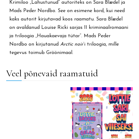
Krimiloo „Lahustunud“ autoriteks on Sara Blædel ja
Mads Peder Nordbo. See on esimene kord, kui need
kaks autorit kirjutavad koos raamatu. Sara Blædel
on avaldanud Louise Ricki sarjas 11 kriminaalromaani
ja triloogia „Hauakaevaja tütar“. Mads Peder
Nordbo on kirjutanud
Arctic noir
’i triloogia, mille
tegevus toimub Gröönimaal.
Veel põnevaid raamatuid