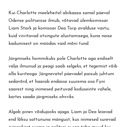
Kui Charlotte meeleheitel abikaasa samal päeval
Odense politseisse ilmub, võtavad ülemkomissar
Liam Stark ja komissar Dea Torp avalduse vastu,
kuid viivitavad otsingute alustamisega, kuna naise
kadumisest on möödas vaid mõni tund.
Järgmiseks hommikuks pole Charlotte aga endiselt
välja ilmunud ja peagi saab selgeks, et tegemist võib
olla kuriteoga. Järgnevatel päevadel paisub juhtum
sedavõrd, et haarab endasse suurema osa Fyni
saarest ning inimesed peituvad koduseinte vahele,
kartes saada järgmiseks ohvriks.
Algab pinev võidujooks ajaga. Liam ja Dea leiavad
end lõksu sattununa mängust, kus inimesed surevad