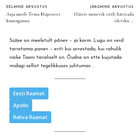
EELMINE ARVUSTUS
JÄRGMINE ARVUSTUS
Asja uurib Tema Majesteet
Häiriv minevik võib hävitada
kuninganna
oleviku …
Süžee on meeletult põnev – ja karm. Lugu on verd
tarretama panev – eriti kui arvestada, kui rahulik
väike Taani tavaliselt on. Õudne on ette kujutada
midagi sellist tegelikkuses juhtumas …
Eesti Raamat
Apollo
Rahva Raamat