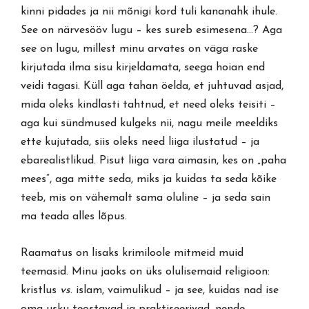
kinni pidades ja nii mõnigi kord tuli kananahk ihule.
See on närvesööv lugu – kes sureb esimesena…? Aga
see on lugu, millest minu arvates on väga raske
kirjutada ilma sisu kirjeldamata, seega hoian end
veidi tagasi. Küll aga tahan öelda, et juhtuvad asjad,
mida oleks kindlasti tahtnud, et need oleks teisiti –
aga kui sündmused kulgeks nii, nagu meile meeldiks
ette kujutada, siis oleks need liiga ilustatud – ja
ebarealistlikud. Pisut liiga vara aimasin, kes on „paha
mees“, aga mitte seda, miks ja kuidas ta seda kõike
teeb, mis on vähemalt sama oluline – ja seda sain
ma teada alles lõpus.
Raamatus on lisaks krimiloole mitmeid muid
teemasid. Minu jaoks on üks olulisemaid religioon:
kristlus
vs
. islam, vaimulikud – ja see, kuidas nad ise
oma usku teostavad ja praktiseerivad, nende