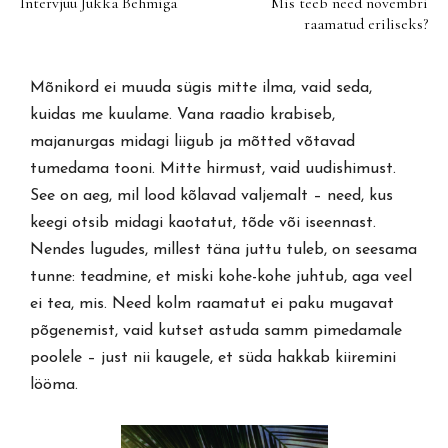
Intervjuu Jukka Behmiga
Mis teeb need novembri
raamatud eriliseks?
Mõnikord ei muuda sügis mitte ilma, vaid seda,
kuidas me kuulame. Vana raadio krabiseb,
majanurgas midagi liigub ja mõtted võtavad
tumedama tooni. Mitte hirmust, vaid uudishimust.
See on aeg, mil lood kõlavad valjemalt – need, kus
keegi otsib midagi kaotatut, tõde või iseennast.
Nendes lugudes, millest täna juttu tuleb, on seesama
tunne: teadmine, et miski kohe-kohe juhtub, aga veel
ei tea, mis. Need kolm raamatut ei paku mugavat
põgenemist, vaid kutset astuda samm pimedamale
poolele – just nii kaugele, et süda hakkab kiiremini
lööma.