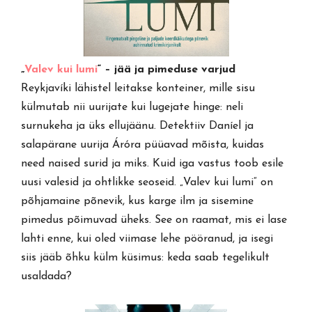
„
Valev kui lumi
“ – jää ja pimeduse varjud
Reykjavíki lähistel leitakse konteiner, mille sisu
külmutab nii uurijate kui lugejate hinge: neli
surnukeha ja üks ellujäänu. Detektiiv Daníel ja
salapärane uurija Áróra püüavad mõista, kuidas
need naised surid ja miks. Kuid iga vastus toob esile
uusi valesid ja ohtlikke seoseid. „Valev kui lumi“ on
põhjamaine põnevik, kus karge ilm ja sisemine
pimedus põimuvad üheks. See on raamat, mis ei lase
lahti enne, kui oled viimase lehe pööranud, ja isegi
siis jääb õhku külm küsimus: keda saab tegelikult
usaldada?