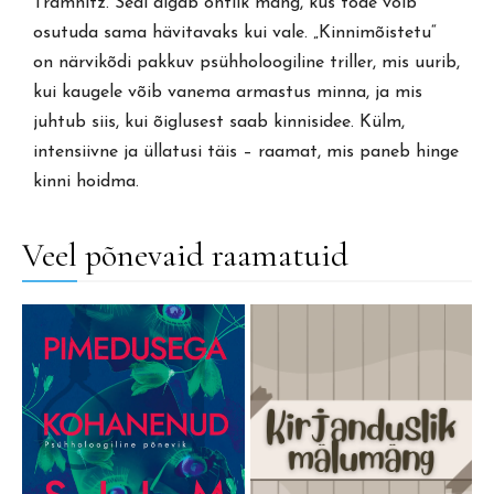
Tramnitz. Seal algab ohtlik mäng, kus tõde võib
osutuda sama hävitavaks kui vale. „Kinnimõistetu“
on närvikõdi pakkuv psühholoogiline triller, mis uurib,
kui kaugele võib vanema armastus minna, ja mis
juhtub siis, kui õiglusest saab kinnisidee. Külm,
intensiivne ja üllatusi täis – raamat, mis paneb hinge
kinni hoidma.
Veel põnevaid raamatuid