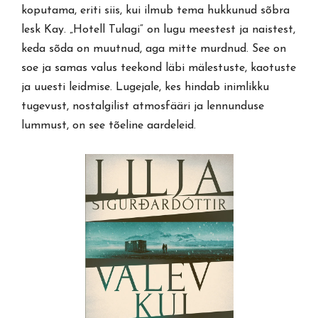
koputama, eriti siis, kui ilmub tema hukkunud sõbra
lesk Kay. „Hotell Tulagi“ on lugu meestest ja naistest,
keda sõda on muutnud, aga mitte murdnud. See on
soe ja samas valus teekond läbi mälestuste, kaotuste
ja uuesti leidmise. Lugejale, kes hindab inimlikku
tugevust, nostalgilist atmosfääri ja lennunduse
lummust, on see tõeline aardeleid.