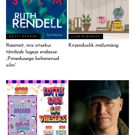
EESTI RAAMAT
ILUKIRJANDUS
Raamat, mis otsekui
Kirjanduslik mälumäng
tõmbab lugeja endasse:
„Pimedusega kohanenud
silm”