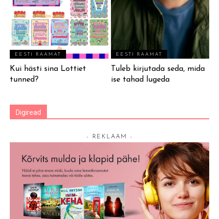
EESTI RAAMAT
EESTI RAAMAT
Kui hästi sina Lottiet
Tuleb kirjutada seda, mida
tunned?
ise tahad lugeda
Digiread
- REKLAAM -