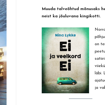
Muuda talveõhtud mõnusaks he
neist ka jõuluvana kingikotti.
Norra
põhju
on te
peet
satii
viiek
läbi.
ajat
ja va