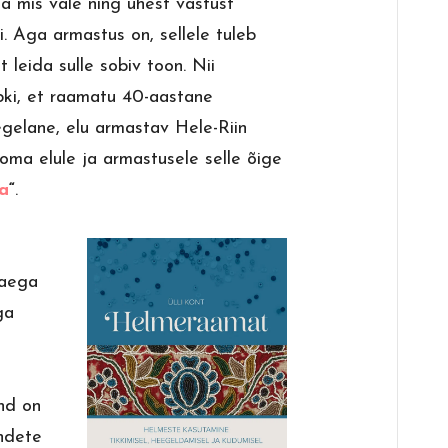
ja mis vale ning ühest vastust
i. Aga armastus on, sellele tuleb
lt leida sulle sobiv toon. Nii
bki, et raamatu 40-aastane
gelane, elu armastav Hele-Riin
 oma elule ja armastusele selle õige
la
“
.
 aega
ga
a
and on
andete