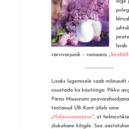
õige 
poleg
lihtsa
juhtu
peate
leiab
värvivarjundi – romaanis
„
Sirelilil
Lisaks lugemisele saab mõnusalt
sisustada ka käsitööga. Pikka ae
Pärnu Muuseumi peavarahoidjan
töötanud Ülli Kont ütleb oma
„
Helmeraamatus
“
, et helmestik
jõukohane kõigile. See aastatuh