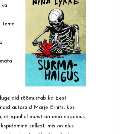
 ka
a tema
na
amata
ugejaid rõõmustab ka Eesti
maid autoreid Marje Ernits, kes
, et igaühel meist on oma nägemus
ekspidamine sellest, mis on elus