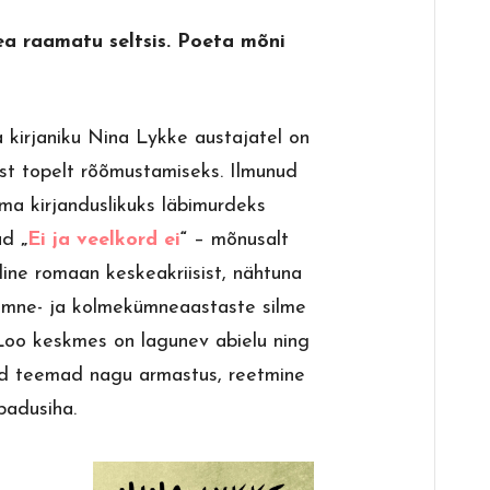
a raamatu seltsis. Poeta mõni
 kirjaniku Nina Lykke austajatel on
st topelt rõõmustamiseks. Ilmunud
ma kirjanduslikuks läbimurdeks
ud
„
Ei ja veelkord ei
“
– mõnusalt
riline romaan keskeakriisist, nähtuna
ümne- ja kolmekümneaastaste silme
 Loo keskmes on lagunev abielu ning
ud teemad nagu armastus, reetmine
badusiha.