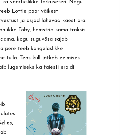
 ka väärtuslikke tarkuseteri. Nagu
 teeb Lottie paar väikest
rvestust ja asjad lähevad käest ära.
on ikka Toby, hamstrid sama traksis
pendama, kogu suguvõsa sajab
ja pere teeb kangelaslikke
me tulla. Teos küll jätkab eelmises
bib lugemiseks ka täiesti eraldi
bib
 alates
elles,
aab