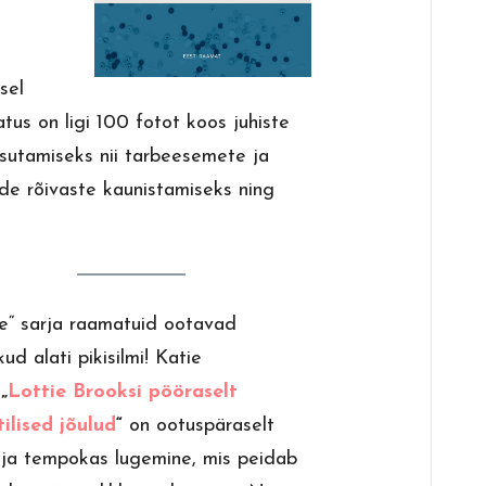
sel
us on ligi 100 fotot koos juhiste
sutamiseks nii tarbeesemete ja
de rõivaste kaunistamiseks ning
ie“ sarja raamatuid ootavad
ud alati pikisilmi! Katie
y
„
Lottie Brooksi pööraselt
ilised jõulud
“
on ootuspäraselt
 ja tempokas lugemine, mis peidab