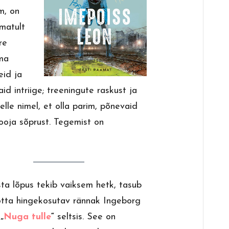
m, on
matult
re
lma
eid ja
id intriige; treeningute raskust ja
elle nimel, et olla parim, põnevaid
sooja sõprust. Tegemist on
sta lõpus tekib vaiksem hetk, tasub
õtta hingekosutav rännak Ingeborg
a
„
Nuga tulle
“
seltsis. See on