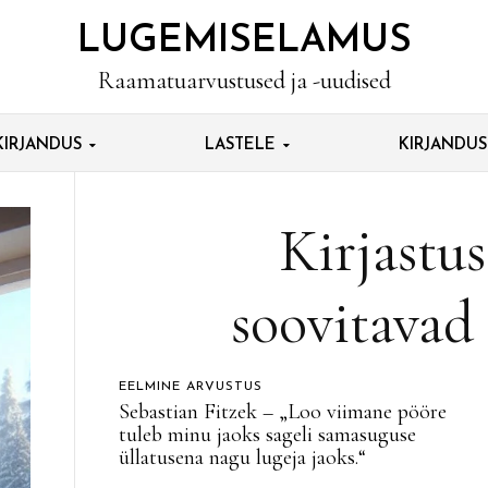
LUGEMISELAMUS
Raamatuarvustused ja -uudised
KIRJANDUS
LASTELE
KIRJANDU
Kirjastus
soovitavad
EELMINE ARVUSTUS
Sebastian Fitzek – „Loo viimane pööre
tuleb minu jaoks sageli samasuguse
üllatusena nagu lugeja jaoks.“