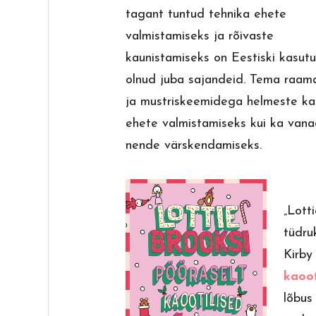
tagant tuntud tehnika ehete
valmistamiseks ja rõivaste
kaunistamiseks on Eestiski kasutu
olnud juba sajandeid. Tema raamat
ja mustriskeemidega helmeste ka
ehete valmistamiseks kui ka vana
nende värskendamiseks.
„Lott
tüdruk
Kirb
kaoot
lõbus