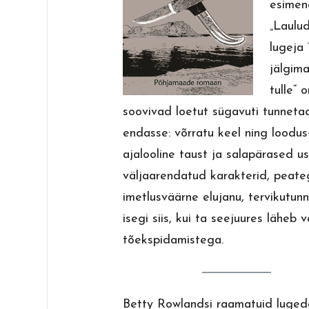
esimene
„Laulu
lugeja
jälgim
tulle“ 
soovivad loetut sügavuti tunneta
endasse: võrratu keel ning loodus-
ajalooline taust ja salapärased u
väljaarendatud karakterid, peate
imetlusväärne elujanu, tervikutun
isegi siis, kui ta seejuures läheb 
tõekspidamistega.
Betty Rowlandsi raamatuid luged