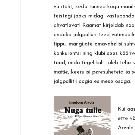
vutitäht, keda tunneb kogu maail
teistegi jaoks midagi vastupanda
ahvatlevat! Raamat kirjeldab noo
andeka jalgpalluri teed vutimaai
tippu, mängijate omavahelisi suht
konkurentsi ning klubi sees kääriva
tööd, mida tegelikult tuleb teha s
matše, keerulisi peresuheteid ja 
jalgpallitriloogia esimese osaga.
Kui aa
ette v
Arvol