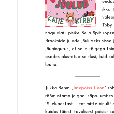
endas
ikka,
valea
Toby 
nagu alati, pisike Bella õpib ro
Brookside juurde jõuludeks sisse 
jõupingutusi, et selle kõigega toi
osades alustatud seiklusi, kuid so
loona.
Jukka Behmi „
Imepoiss Leon
“ so
rõõmustama jalgpallisõpru umbes
12. eluaastast – ent mitte ainult! S
kuidas täiesti tavalisest poisist s