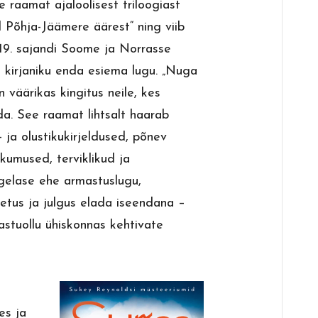
 raamat ajaloolisest triloogiast
d Põhja-Jäämere äärest“ ning viib
 19. sajandi Soome ja Norrasse
a kirjaniku enda esiema lugu. „Nuga
on väärikas kingitus neile, kes
da. See raamat lihtsalt haarab
 ja olustikukirjeldused, põnev
skumused, terviklikud ja
gelase ehe armastuslugu,
netus ja julgus elada iseendana –
vastuollu ühiskonnas kehtivate
es ja