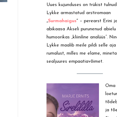
Uues kujunduses on trükist tulnud
Lykke armastatud arstiromaan
„
Surmahaigus
“
– perearst Erini j
abikaasa Akseli purunenud abielu
humoorikas „kliiniline analüüs“. Ni
Lykke maalib meile pildi selle aja
rumalust, milles me elame, minet
sealjuures empaatiavõimet.
Oma l
loetu
tõdeb
ja tõ