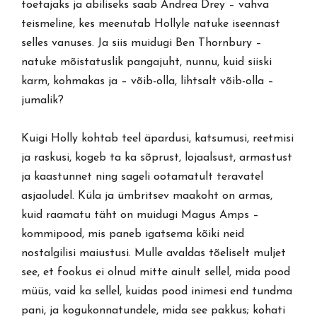
toetajaks ja abiliseks saab Andrea Drey – vahva
teismeline, kes meenutab Hollyle natuke iseennast
selles vanuses. Ja siis muidugi Ben Thornbury –
natuke mõistatuslik pangajuht, nunnu, kuid siiski
karm, kohmakas ja – võib-olla, lihtsalt võib-olla –
jumalik?
Kuigi Holly kohtab teel äpardusi, katsumusi, reetmisi
ja raskusi, kogeb ta ka sõprust, lojaalsust, armastust
ja kaastunnet ning sageli ootamatult teravatel
asjaoludel. Küla ja ümbritsev maakoht on armas,
kuid raamatu täht on muidugi Magus Amps –
kommipood, mis paneb igatsema kõiki neid
nostalgilisi maiustusi. Mulle avaldas tõeliselt muljet
see, et fookus ei olnud mitte ainult sellel, mida pood
müüs, vaid ka sellel, kuidas pood inimesi end tundma
pani, ja kogukonnatundele, mida see pakkus; kohati