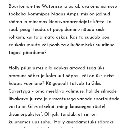
Bourton-on-the-Waterisse ja ostab ära oma esimese
töökoha, kommipoe Magus Amps, mis on jäänud
rääma ja minemas kinnisvaraarendajate kätte. Ta
saab peagi teada, et poepidamine nõuab siiski
rohkem, kui ta aimata oskas. Kas ta suudab poe
edukaks muuta või peab ta ellujäämiseks suurlinna
tagasi pöörduma?
Holly püüdlustes olla edukas aitavad teda üks
ammune sõber ja kolm uut sõpra… või on üks neist
hoopis vaenlane? Kõigepealt tutvub ta Giles
Cavertyga – oma meeldiva välimuse, hallide silmade,
liivakarva juuste ja armastusega vanade sportautode
vastu on Giles otsekui „mingi kaasaegne rüütel
disainerpükstes“. Oh jah, tundub, et siit on
kujunemas uus suhe… Holly asendamatuks sõbraks,