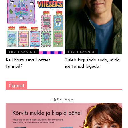
EESTI RAAMAT
EESTI RAAMAT
Kui hästi sina Lottiet
Tuleb kirjutada seda, mida
tunned?
ise tahad lugeda
Digiread
- REKLAAM -