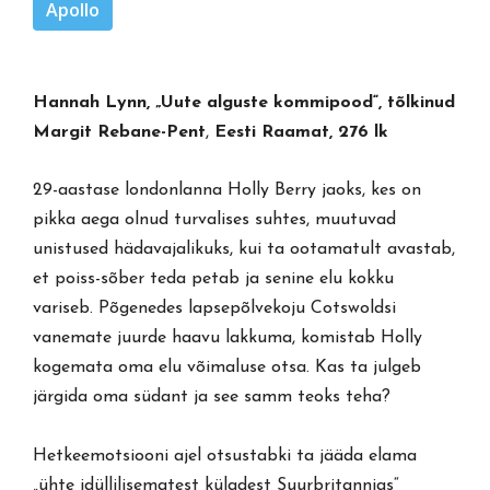
Apollo
Hannah Lynn, „Uute alguste kommipood“, tõlkinud
Margit Rebane-Pent
,
Eesti Raamat, 276 lk
29-aastase londonlanna Holly Berry jaoks, kes on
pikka aega olnud turvalises suhtes, muutuvad
unistused hädavajalikuks, kui ta ootamatult avastab,
et poiss-sõber teda petab ja senine elu kokku
variseb. Põgenedes lapsepõlvekoju Cotswoldsi
vanemate juurde haavu lakkuma, komistab Holly
kogemata oma elu võimaluse otsa. Kas ta julgeb
järgida oma südant ja see samm teoks teha?
Hetkeemotsiooni ajel otsustabki ta jääda elama
„ühte idüllilisematest küladest Suurbritannias“