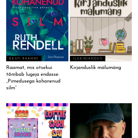
EESTI RAAMAT
ILUKIRJANDUS
Raamat, mis otsekui
Kirjanduslik mälumäng
tõmbab lugeja endasse:
„Pimedusega kohanenud
silm”