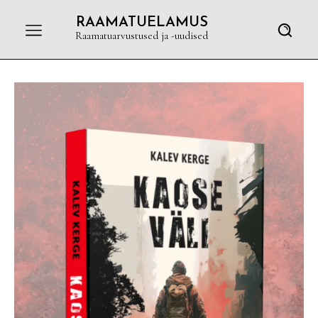
RAAMATUELAMUS
Raamatuarvustused ja -uudised