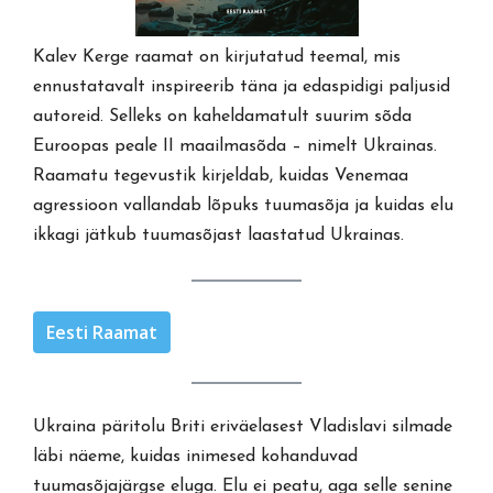
Kalev Kerge raamat on kirjutatud teemal, mis
ennustatavalt inspireerib täna ja edaspidigi paljusid
autoreid. Selleks on kaheldamatult suurim sõda
Euroopas peale II maailmasõda – nimelt Ukrainas.
Raamatu tegevustik kirjeldab, kuidas Venemaa
agressioon vallandab lõpuks tuumasõja ja kuidas elu
ikkagi jätkub tuumasõjast laastatud Ukrainas.
Eesti Raamat
Ukraina päritolu Briti eriväelasest Vladislavi silmade
läbi näeme, kuidas inimesed kohanduvad
tuumasõjajärgse eluga. Elu ei peatu, aga selle senine