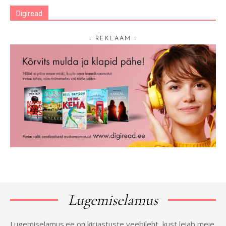
Digiread
- REKLAAM -
Lugemiselamus
Lugemiselamus.ee on kirjastuste veebileht, kust leiab meie