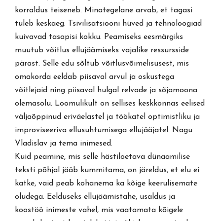
korraldus teiseneb. Minategelane arvab, et tagasi
tuleb keskaeg. Tsivilisatsiooni hüved ja tehnoloogiad
kuivavad tasapisi kokku. Peamiseks eesmärgiks
muutub võitlus ellujäämiseks vajalike ressursside
pärast. Selle edu sõltub võitlusvõimelisusest, mis
omakorda eeldab piisaval arvul ja oskustega
võitlejaid ning piisaval hulgal relvade ja sõjamoona
olemasolu. Loomulikult on sellises keskkonnas eelised
väljaõppinud eriväelastel ja töökatel optimistliku ja
improviseeriva ellusuhtumisega ellujääjatel. Nagu
Vladislav ja tema inimesed.
Kuid peamine, mis selle hästiloetava dünaamilise
teksti põhjal jääb kummitama, on järeldus, et elu ei
katke, vaid peab kohanema ka kõige keerulisemate
oludega. Eelduseks ellujäämistahe, usaldus ja
koostöö inimeste vahel, mis vaatamata kõigele