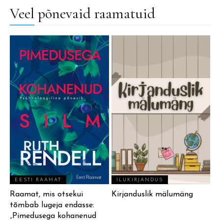
Veel põnevaid raamatuid
EESTI RAAMAT
ILUKIRJANDUS
Raamat, mis otsekui
Kirjanduslik mälumäng
tõmbab lugeja endasse:
„Pimedusega kohanenud