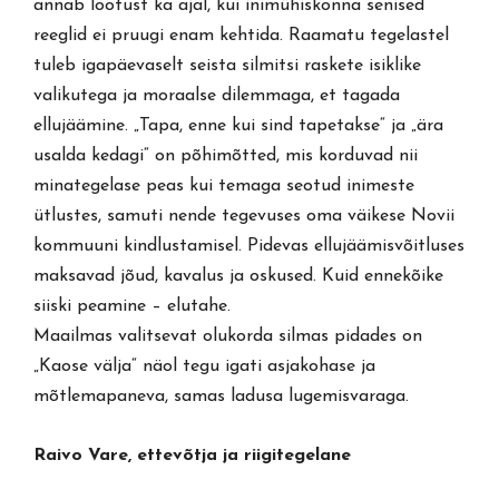
annab lootust ka ajal, kui inimühiskonna senised
reeglid ei pruugi enam kehtida. Raamatu tegelastel
tuleb igapäevaselt seista silmitsi raskete isiklike
valikutega ja moraalse dilemmaga, et tagada
ellujäämine. „Tapa, enne kui sind tapetakse“ ja „ära
usalda kedagi“ on põhimõtted, mis korduvad nii
minategelase peas kui temaga seotud inimeste
ütlustes, samuti nende tegevuses oma väikese Novii
kommuuni kindlustamisel. Pidevas ellujäämisvõitluses
maksavad jõud, kavalus ja oskused. Kuid ennekõike
siiski peamine – elutahe.
Maailmas valitsevat olukorda silmas pidades on
„Kaose välja“ näol tegu igati asjakohase ja
mõtlemapaneva, samas ladusa lugemisvaraga.
Raivo Vare, ettevõtja ja riigitegelane