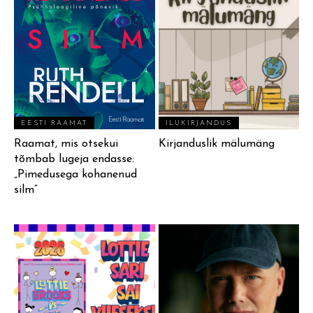
EESTI RAAMAT
ILUKIRJANDUS
Raamat, mis otsekui
Kirjanduslik mälumäng
tõmbab lugeja endasse:
„Pimedusega kohanenud
silm”