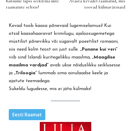
Kutsume lapsi seiklema uute
Avasta kevadel raamatud, mis
raamatute seltsis!
toovad külmavärinaid
Kevad toob kaasa põnevaid lugemiselamusi! Kui
otsid kaasahaaravat krimilugu, ajaloosugemetega
müstilist põnevikku või sügavalt poeetilist romaani,
siis need kolm teost on just sulle.
„Punane kui veri“
viib sind Islandi kuritegelikku maailma,
„Maagilise
maailma vardjad“
avab ukse nõiduslikku seiklusesse
ja
„Triloogia“
lummab oma ainulaadse keele ja
ajatute teemadega.
Sukeldu lugudesse, mis ei jäta külmaks!
Eesti Raamat