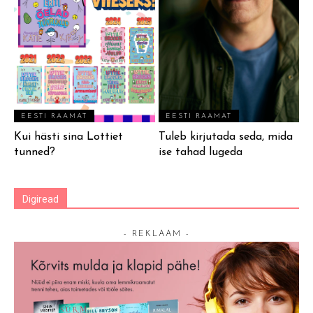
EESTI RAAMAT
EESTI RAAMAT
Kui hästi sina Lottiet
Tuleb kirjutada seda, mida
tunned?
ise tahad lugeda
Digiread
- REKLAAM -