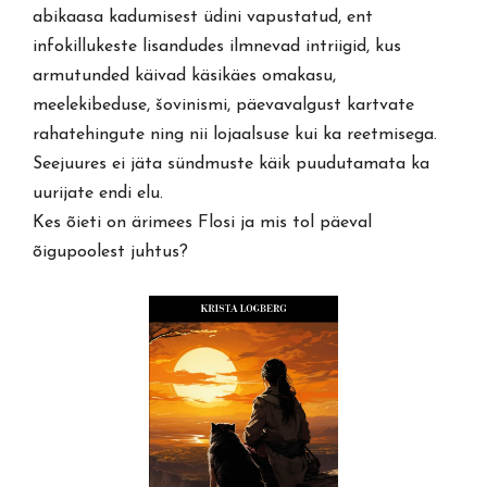
abikaasa kadumisest üdini vapustatud, ent
infokillukeste lisandudes ilmnevad intriigid, kus
armutunded käivad käsikäes omakasu,
meelekibeduse, šovinismi, päevavalgust kartvate
rahatehingute ning nii lojaalsuse kui ka reetmisega.
Seejuures ei jäta sündmuste käik puudutamata ka
uurijate endi elu.
Kes õieti on ärimees Flosi ja mis tol päeval
õigupoolest juhtus?