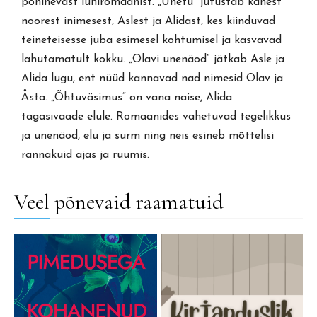
põhinevast lühiromaanist. „Unetu“ jutustab kahest
noorest inimesest, Aslest ja Alidast, kes kiinduvad
teineteisesse juba esimesel kohtumisel ja kasvavad
lahutamatult kokku. „Olavi unenäod“ jätkab Asle ja
Alida lugu, ent nüüd kannavad nad nimesid Olav ja
Åsta. „Õhtuväsimus“ on vana naise, Alida
tagasivaade elule. Romaanides vahetuvad tegelikkus
ja unenäod, elu ja surm ning neis esineb mõttelisi
rännakuid ajas ja ruumis.
Veel põnevaid raamatuid