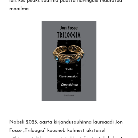
lüli, kes peaks suutma päästa hävingule määratud
maailma.
Nobeli 2023. aasta kirjandusauhinna laureaadi Jon
Fosse „Triloogia“ koosneb kolmest üksteisel