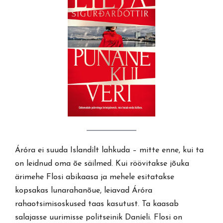
Áróra ei suuda Islandilt lahkuda – mitte enne, kui ta
on leidnud oma õe säilmed. Kui röövitakse jõuka
ärimehe Flosi abikaasa ja mehele esitatakse
kopsakas lunarahanõue, leiavad Áróra
rahaotsimisoskused taas kasutust. Ta kaasab
salajasse uurimisse politseinik Daníeli. Flosi on