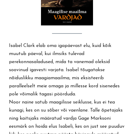
Isabel Clark elab oma igapäevast elu, kuid kõik
muutub päeval, kui ilmsiks tulevad
perekonnasaladused, mida ta vanemad oleksid
soovinud igavesti varjata. Isabel tõugatakse
nõiduslikku maagiamaailma, mis eksisteerib
paralleelselt meie omaga ja millesse kord sisenedes
pole võimalik tagasi pöörduda.
Noor naine satub maagilisse seiklusse, kus ei tea
kunagi, kes on su sõber või vaenlane. Talle õpetajaks
ning kaitsjaks määratud vardja Gage Marksoni
eesmärk on hoida elus Isabeli, kes on just see puuduv