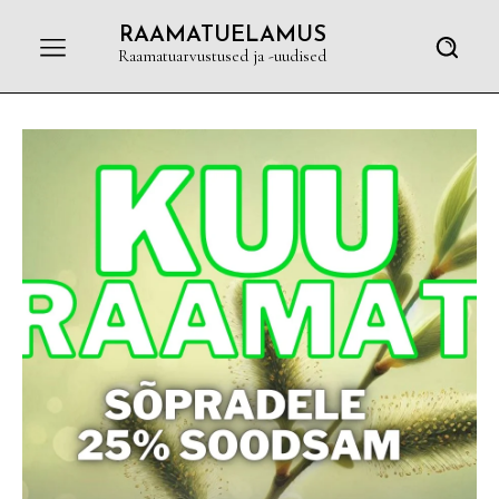
RAAMATUELAMUS
Raamatuarvustused ja -uudised