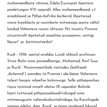
muhameedlaste võimsa, Edela-Euroopat laastava
pealetungini VIII sajandil. Alles muhameedlased, s.t
araablased ja Põhja-Aafrika berberid, lõpetanud
niisiis kreeklaste ja roomlaste mitmesaja aasta vältel
loodud Vahemere ruumi ühtsuse. Nii muutis Pirenne
otsustavalt õpetatud maailma arusaamisi „antiigi
lõpust“ ja „kontinuiteedist“.
Kuid ‒ 1938. aastal avaldas Lundi ülikooli professor
Sture Bolin oma paraadloengu „Muhamed, Karl Suur
ja Rurik“. Numismaatikale toetudes (kalifaadi
„dirhemid“) arendas ta Pirenne’i ida-lääne Vahemere
teljest hoopis reljeefse kolmnurga. Selle põhjapoolses
tipus toimisid nimelt alates IX sajandist Bolinile
hästi tuttavad põhjamaalased/viikingid oma
mitmesuguste vahenduskontaktidega, ka Karolingide
maaga edelas. Aga „Rurik“ ja tema järglased liikusid