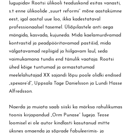
lugupidav Rootsi ülikooli teaduskond esitas vanasti,
s.t enne ülikoolide „suurt reformi“ mõne aastakümne
eest, igal aastal uue loo, ikka kadestataval
professionaalsel tasemel. Üliõpilastele anti aega
mängida, kasvada, kujuneda. Mida kaelamurdvamad
kontrastid ja peadpööritavamad pastišid, mida
välgatavamad repliigid ja hiilgavam laul, seda
vaimukamana tundis end tänulik vaataja. Rootsi
ühed kõige tuntumad ja armastatumad
meelelahutajad XX sajandi lõpu poole olidki endised
„spexare’d“, Uppsala Tage Danielsson ja Lundi Hasse
Alfredsson.
Naerda ja muiata saab siiski ka märksa rahulikumas
toonis kirjapandud „Orm Punase“ lugeja. Teose
loomisel ei ole autor kindlasti kasutanud mitte
üksnes omaenda ja sõprade fabuleerimis- ja