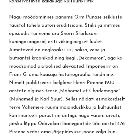
konservatiivse kallakuga kultuurikriitik.
Nagu möödaminnes paneme Orm Punase seikluste
taustal tähele autori eruditsiooni. Stiilis ja mitmes
episoodis tunneme ära Snorri Sturlusoni
kuningasaagasid, eriti viikingiaegset luulet.
Aimatavad on anglosaksi, iiri, saksa, vene ja
bütsantsi kroonikad ning isegi „Dekameron“, aga ka
moodsamad ajaloolised ülevaated. Imponeeriv on
Frans G. oma kaasaja historiograafia tundmine.
Nimelt publitseeris belglane Henri Pirenne 1930.
aastate alguses teose „Mahomet et Charlemagne“
(Muhamed ja Karl Suur). Selles näidati esmakordselt
terve Vahemere ruumi majanduslikku ja kultuurilist
kontinuiteeti pärast nn antiigi, nagu varem arvati,
järsku lõppu Odovakari läänegootide läbi aastal 476.
Pirenne vedas oma järjepidevuse joone välja kuni