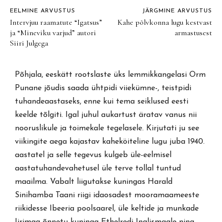
EELMINE ARVUSTUS
JÄRGMINE ARVUSTUS
Intervjuu raamatute “Igatsus”
Kahe põlvkonna lugu kestvast
ja “Mineviku varjud” autori
armastusest
Siiri Julgega
Põhjala, eeskätt rootslaste üks lemmikkangelasi Orm
Punane jõudis saada ühtpidi viiekümne-, teistpidi
tuhandeaastaseks, enne kui tema seiklused eesti
keelde tõlgiti. Igal juhul aukartust äratav vanus nii
nooruslikule ja toimekale tegelasele. Kirjutati ju see
viikingite aega kajastav kaheköiteline lugu juba 1940.
aastatel ja selle tegevus kulgeb üle-eelmisel
aastatuhandevahetusel üle terve tollal tuntud
maailma. Vabalt liigutakse kuningas Harald
Sinihamba Taani riigi idaosadest mooramaameeste
riikidesse Ibeeria poolsaarel, üle keltide ja munkade