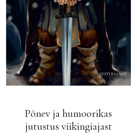
Põnev ja humoorikas
jutustus viikingiajast