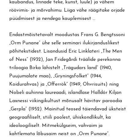
kaubandus, linnade teke, kunst, luule) ja vähem
röövimis- ja mõrvahimu. Liiga vähe räägitake orjade
püüdmisest ja nendega kauplemisest …
Endastmõistetavalt moodustas Frans G. Bengtssoni
„Orm Punane“ ühe selle seminari ilukirjanduslikest
põhitekstidest. Lisandusid Eric Linklateri „The Men
of Ness“ (1932), Jan Fridegårdi träälide perekonna
triloogia Birka lähistelt „Trägudars land“ (1940,
Puujumalate maa), „Gryningsfolket“ (1944,
Koidurahvas) ja „Offerrök“ (1949, Ohvrisuits) ning
Nobeli auhinna laureaadi, islandlase Halldór Kiljan
Laxnessi viikingikultust mõnusalt hävitav paroodia
„Gerpla“ (1952). Mainitud teosed täiendavad üksteist
geograafiliselt, stiili poolest, ühiskondlikult, ka
ideoloogiliselt. Mitmekülgseim, vahvaim ja
kahtlemata lõbusaim neist on „Orm Punane“.