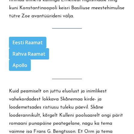
Iirimaa õnnetu kuninga Ethelredi Inglismaale ning
kuni Konstantinoopoli keisri Basiliuse meestehimulise
tütre Zoe avantüürideni välja.
Eesti Raamat
Rahva Raamat
Apollo
Kuid peamiselt on juttu eluolust ja inimlikest
vahekordadest lokkava Skånemaa kirde- ja
loodemetsades ristiusu tuleku päevil. Skåne
looderannikult, kõrgelt Kulleni poolsaarelt ongi pärit
romaani punapäine peategelane, nagu ka tema
vaimne isa Frans G. Bengtsson. Et Orm ja tema