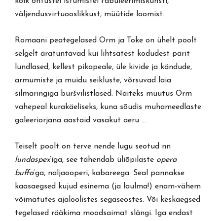
kõik õhtustel istumistel fabuleerimiskunsti,
väljendusvirtuooslikkust, müütide loomist.
Romaani peategelased Orm ja Toke on ühelt poolt
selgelt äratuntavad kui lihtsatest kodudest pärit
lundlased, kellest pikapeale, üle kivide ja kändude,
armumiste ja muidu seikluste, võrsuvad laia
silmaringiga buršvilistlased. Näiteks muutus Orm
vahepeal kurakäeliseks, kuna sõudis muhameedlaste
galeeriorjana aastaid vasakut aeru …
Teiselt poolt on terve nende lugu seotud nn
lundaspex
’iga, see tähendab üliõpilaste
opera
buffa
’ga, naljaooperi, kabareega. Seal pannakse
kaasaegsed kujud esinema (ja laulma!) enam-vähem
võimatutes ajaloolistes segaseostes. Või keskaegsed
tegelased rääkima moodsaimat slängi. Iga endast