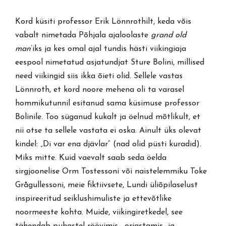
Kord küsiti professor Erik Lönnrothilt, keda võis
vabalt nimetada Põhjala ajaloolaste
grand old
man
’iks ja kes omal ajal tundis hästi viikingiaja
eespool nimetatud asjatundjat Sture Bolini, millised
need viikingid siis ikka õieti olid. Sellele vastas
Lönnroth, et kord noore mehena oli ta varasel
hommikutunnil esitanud sama küsimuse professor
Bolinile. Too süganud kukalt ja öelnud mõtlikult, et
nii otse ta sellele vastata ei oska. Ainult üks olevat
kindel: „Di var ena djävlar“ (nad olid püsti kuradid).
Miks mitte. Kuid vaevalt saab seda öelda
sirgjoonelise Orm Tostessoni või naistelemmiku Toke
Grågullessoni, meie fiktiivsete, Lundi üliõpilaselust
inspireeritud seiklushimuliste ja ettevõtlike
noormeeste kohta. Muide, viikingiretkedel, see
tähendab puhastel röövimis-, orjastamis- ja