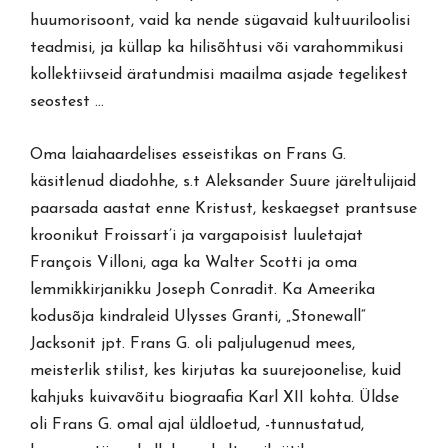
huumorisoont, vaid ka nende sügavaid kultuuriloolisi
teadmisi, ja küllap ka hilisõhtusi või varahommikusi
kollektiivseid äratundmisi maailma asjade tegelikest
seostest …
Oma laiahaardelises esseistikas on Frans G.
käsitlenud diadohhe, s.t Aleksander Suure järeltulijaid
paarsada aastat enne Kristust, keskaegset prantsuse
kroonikut Froissart’i ja vargapoisist luuletajat
François Villoni, aga ka Walter Scotti ja oma
lemmikkirjanikku Joseph Conradit. Ka Ameerika
kodusõja kindraleid Ulysses Granti, „Stonewall“
Jacksonit jpt. Frans G. oli paljulugenud mees,
meisterlik stilist, kes kirjutas ka suurejoonelise, kuid
kahjuks kuivavõitu biograafia Karl XII kohta. Üldse
oli Frans G. omal ajal üldloetud, -tunnustatud,