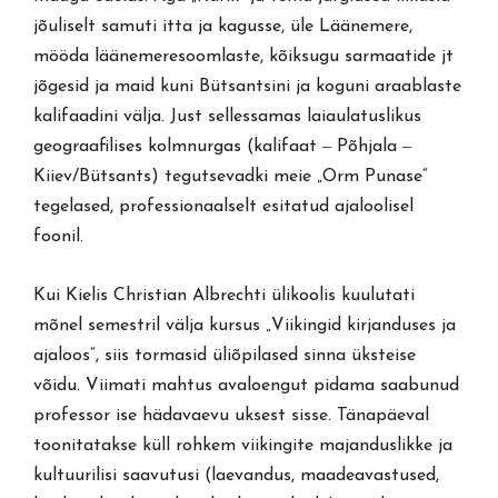
jõuliselt samuti itta ja kagusse, üle Läänemere,
mööda läänemeresoomlaste, kõiksugu sarmaatide jt
jõgesid ja maid kuni Bütsantsini ja koguni araablaste
kalifaadini välja. Just sellessamas laiaulatuslikus
geograafilises kolmnurgas (kalifaat ‒ Põhjala ‒
Kiiev/Bütsants) tegutsevadki meie „Orm Punase“
tegelased, professionaalselt esitatud ajaloolisel
foonil.
Kui Kielis Christian Albrechti ülikoolis kuulutati
mõnel semestril välja kursus „Viikingid kirjanduses ja
ajaloos“, siis tormasid üliõpilased sinna üksteise
võidu. Viimati mahtus avaloengut pidama saabunud
professor ise hädavaevu uksest sisse. Tänapäeval
toonitatakse küll rohkem viikingite majanduslikke ja
kultuurilisi saavutusi (laevandus, maadeavastused,