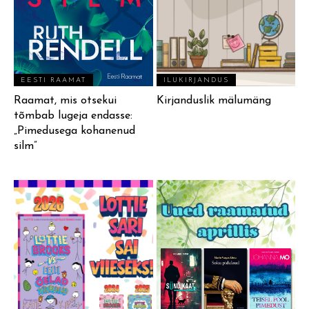
EESTI RAAMAT
ILUKIRJANDUS
Raamat, mis otsekui
Kirjanduslik mälumäng
tõmbab lugeja endasse:
„Pimedusega kohanenud
silm”