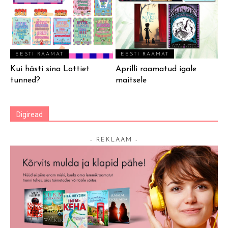
EESTI RAAMAT
EESTI RAAMAT
Kui hästi sina Lottiet
Aprilli raamatud igale
tunned?
maitsele
Digiread
- REKLAAM -